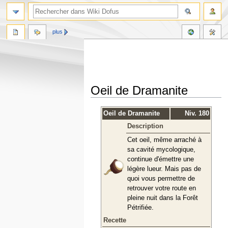
plus
Oeil de Dramanite
Aller
Aller
Oeil de Dramanite
Niv. 180
à
à
Description
la
la
navigation
recherche
Cet oeil, même arraché à
sa cavité mycologique,
continue d'émettre une
légère lueur. Mais pas de
quoi vous permettre de
retrouver votre route en
pleine nuit dans la Forêt
Pétrifiée.
Recette