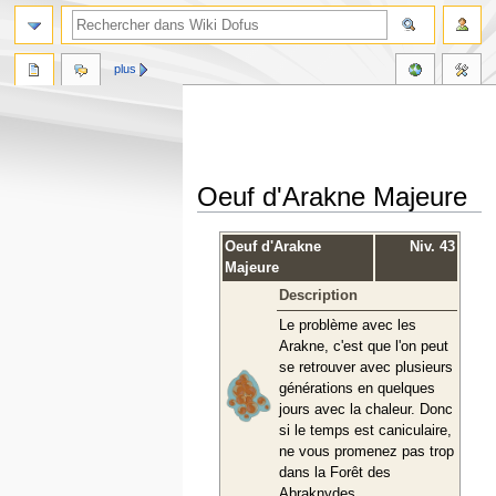
plus
Oeuf d'Arakne Majeure
Aller
Aller
Oeuf d'Arakne
Niv. 43
à
à
Majeure
la
la
Description
navigation
recherche
Le problème avec les
Arakne, c'est que l'on peut
se retrouver avec plusieurs
générations en quelques
jours avec la chaleur. Donc
si le temps est caniculaire,
ne vous promenez pas trop
dans la Forêt des
Abraknydes.