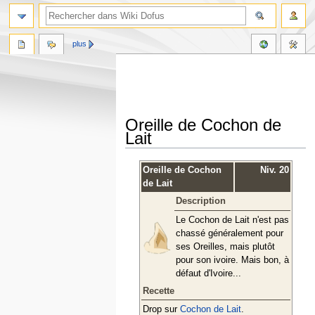
plus
Oreille de Cochon de
Lait
Aller
Aller
Oreille de Cochon
Niv. 20
à
à
de Lait
la
la
Description
navigation
recherche
Le Cochon de Lait n'est pas
chassé généralement pour
ses Oreilles, mais plutôt
pour son ivoire. Mais bon, à
défaut d'Ivoire...
Recette
Drop sur
Cochon de Lait
.