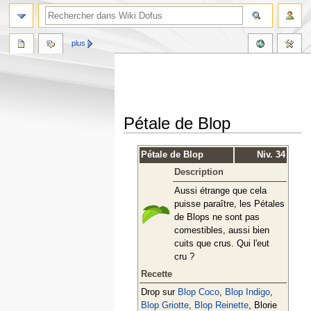
plus
Pétale de Blop
Aller
Aller
Pétale de Blop
Niv. 34
à
à
Description
la
la
navigation
recherche
Aussi étrange que cela
puisse paraître, les Pétales
de Blops ne sont pas
comestibles, aussi bien
cuits que crus. Qui l'eut
cru ?
Recette
Drop sur
Blop Coco
,
Blop Indigo
,
Blop Griotte
,
Blop Reinette
, Blorie