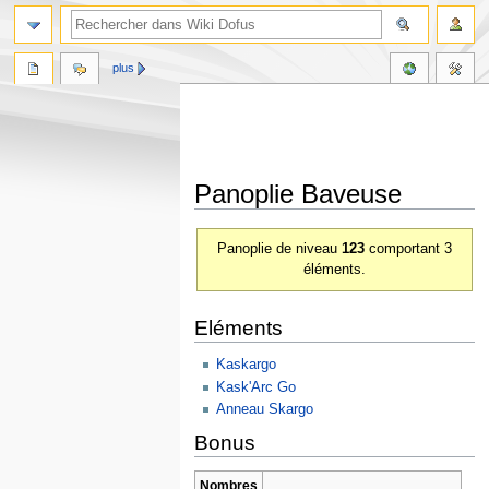
plus
Panoplie Baveuse
Aller
Aller
Panoplie de niveau
123
comportant 3
à
à
éléments.
la
la
navigation
recherche
Eléments
Kaskargo
Kask'Arc Go
Anneau Skargo
Bonus
Nombres