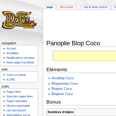
page
discussion
voir le texte source
h
Panoplie Blop Coco
navigation
Accueil
Aller
Aller
Actualités
à
à
Modifications récentes
la
la
Notre page FaceBook
navigation
recherche
Eléments
aide
Créer un article
Amublop Coco
A LIRE
Blopanneau Coco
outils
Bloptes Coco
Pages liées
Blopture Coco
Suivi des pages liées
Bonus
Pages spéciales
Version imprimable
Lien permanent
Nombres d'objets
Informations sur la