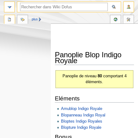
plus
Panoplie Blop Indigo
Royale
Aller
Aller
Panoplie de niveau
80
comportant 4
à
à
éléments.
la
la
navigation
recherche
Eléments
Amublop Indigo Royale
Blopanneau Indigo Royal
Bloptes Indigo Royales
Blopture Indigo Royale
Bonus