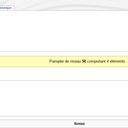
istorique
Panoplie de niveau
50
comportant 4 éléments.
Bonus