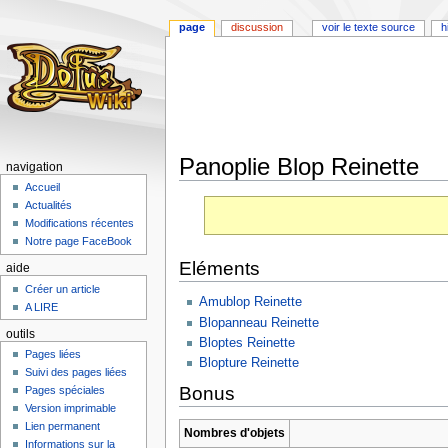
page
discussion
voir le texte source
h
Panoplie Blop Reinette
navigation
Accueil
Aller
Aller
Actualités
à
à
Modifications récentes
la
la
Notre page FaceBook
navigation
recherche
Eléments
aide
Créer un article
Amublop Reinette
A LIRE
Blopanneau Reinette
outils
Bloptes Reinette
Pages liées
Blopture Reinette
Suivi des pages liées
Bonus
Pages spéciales
Version imprimable
Lien permanent
Nombres d'objets
Informations sur la