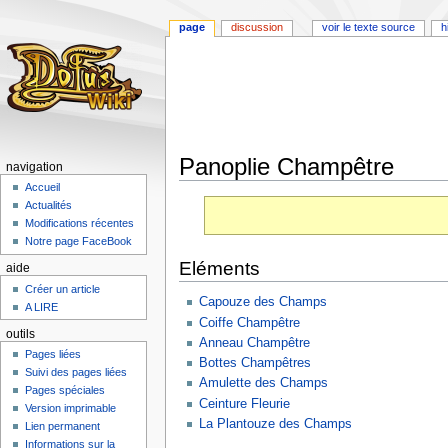
page
discussion
voir le texte source
h
Panoplie Champêtre
navigation
Accueil
Aller
Aller
Actualités
à
à
Modifications récentes
la
la
Notre page FaceBook
navigation
recherche
Eléments
aide
Créer un article
Capouze des Champs
A LIRE
Coiffe Champêtre
outils
Anneau Champêtre
Pages liées
Bottes Champêtres
Suivi des pages liées
Amulette des Champs
Pages spéciales
Ceinture Fleurie
Version imprimable
La Plantouze des Champs
Lien permanent
Informations sur la