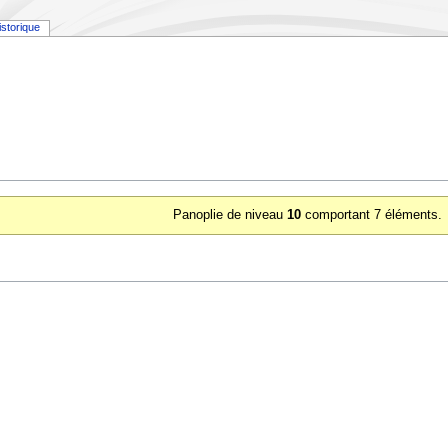
istorique
Panoplie de niveau
10
comportant 7 éléments.