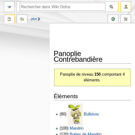
plus
Panoplie
Contrebandière
Aller
Aller
Panoplie de niveau
150
comportant 4
à
à
éléments.
la
la
navigation
recherche
Éléments
(80)
Bulbisou
(100)
Mandrin
(120)
Bottes de Mandrin