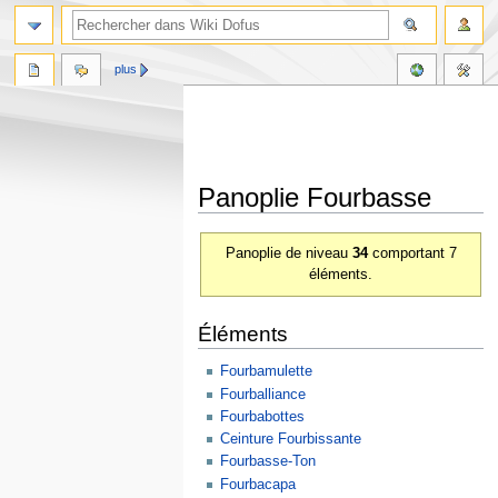
plus
Panoplie Fourbasse
Aller
Aller
Panoplie de niveau
34
comportant 7
à
à
éléments.
la
la
navigation
recherche
Éléments
Fourbamulette
Fourballiance
Fourbabottes
Ceinture Fourbissante
Fourbasse-Ton
Fourbacapa