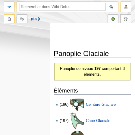
plus
Panoplie Glaciale
Aller
Aller
Panoplie de niveau
197
comportant 3
à
à
éléments.
la
la
navigation
recherche
Éléments
(196)
Ceinture Glaciale
(197)
Cape Glaciale