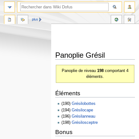
plus
Panoplie Grésil
Aller
Aller
Panoplie de niveau
198
comportant 4
à
à
éléments.
la
la
navigation
recherche
Éléments
(190)
Grésilobottes
(194)
Grésilocape
(196)
Grésilanneau
(198)
Grésilosceptre
Bonus