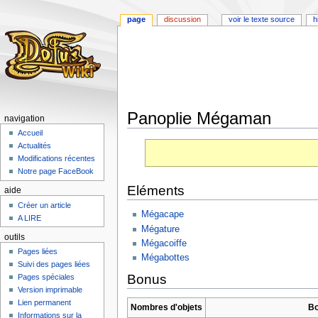
page
discussion
voir le texte source
h
Panoplie Mégaman
navigation
Accueil
Aller
Aller
Actualités
à
à
Modifications récentes
la
la
Notre page FaceBook
navigation
recherche
Eléments
aide
Créer un article
Mégacape
A LIRE
Mégature
outils
Mégacoiffe
Pages liées
Mégabottes
Suivi des pages liées
Bonus
Pages spéciales
Version imprimable
Lien permanent
Nombres d'objets
B
Informations sur la