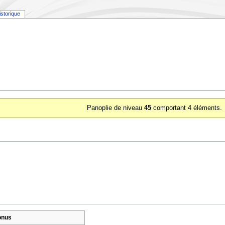
istorique
Panoplie de niveau
45
comportant 4 éléments.
onus