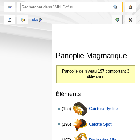
plus
Panoplie Magmatique
Aller
Aller
Panoplie de niveau
197
comportant 3
à
à
éléments.
la
la
navigation
recherche
Éléments
(195)
Ceinture Hyolite
(196)
Calotte Spot