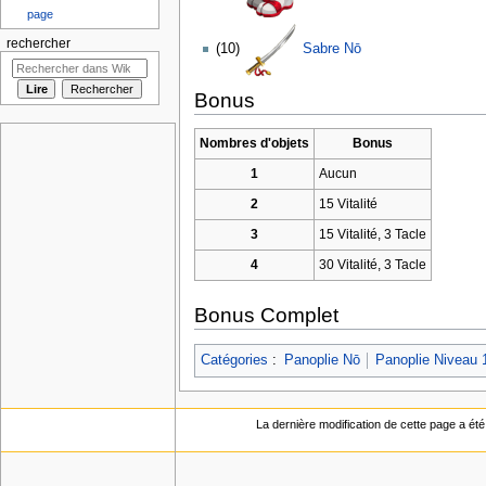
page
rechercher
(10)
Sabre Nō
Bonus
Nombres d'objets
Bonus
1
Aucun
2
15 Vitalité
3
15 Vitalité, 3 Tacle
4
30 Vitalité, 3 Tacle
Bonus Complet
Catégories
:
Panoplie Nō
Panoplie Niveau 
La dernière modification de cette page a été