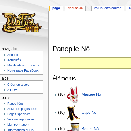
page
discussion
voir le texte source
h
Panoplie Nō
navigation
Accueil
Aller
Aller
Actualités
à
à
Modifications récentes
la
la
Notre page FaceBook
navigation
recherche
Éléments
aide
Créer un article
A LIRE
(10)
Masque Nō
outils
Pages liées
Suivi des pages liées
(10)
Cape Nō
Pages spéciales
Version imprimable
Lien permanent
(10)
Bottes Nō
Informations sur la