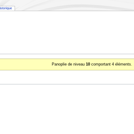
istorique
Panoplie de niveau
10
comportant 4 éléments.