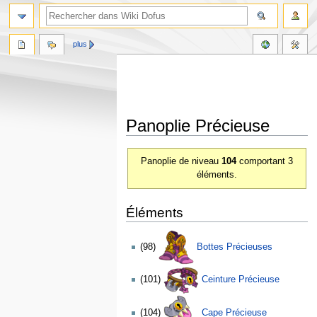
plus
Panoplie Précieuse
Aller
Aller
Panoplie de niveau
104
comportant 3
à
à
éléments.
la
la
navigation
recherche
Éléments
(98)
Bottes Précieuses
(101)
Ceinture Précieuse
(104)
Cape Précieuse