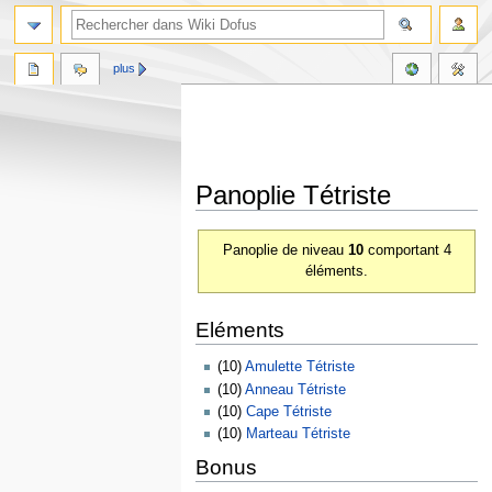
plus
Panoplie Tétriste
Aller
Aller
Panoplie de niveau
10
comportant 4
à
à
éléments.
la
la
navigation
recherche
Eléments
(10)
Amulette Tétriste
(10)
Anneau Tétriste
(10)
Cape Tétriste
(10)
Marteau Tétriste
Bonus