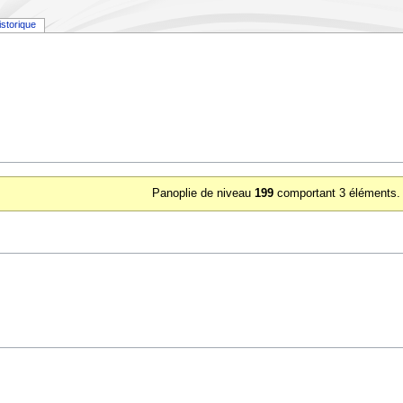
istorique
Panoplie de niveau
199
comportant 3 éléments.