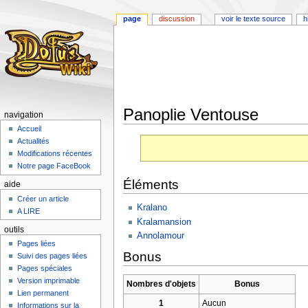
page
discussion
voir le texte source
h
Panoplie Ventouse
navigation
Accueil
Aller
Aller
Actualités
à
à
Modifications récentes
la
la
Notre page FaceBook
navigation
recherche
Éléments
aide
Créer un article
Kralano
A LIRE
Kralamansion
outils
Annolamour
Pages liées
Bonus
Suivi des pages liées
Pages spéciales
Version imprimable
Nombres d'objets
Bonus
Lien permanent
1
Aucun
Informations sur la