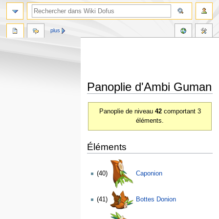
plus
Panoplie d'Ambi Guman
Aller
Aller
Panoplie de niveau
42
comportant 3
à
à
éléments.
la
la
navigation
recherche
Éléments
(40)
Caponion
(41)
Bottes Donion