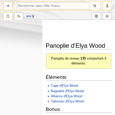
plus
Panoplie d'Elya Wood
Aller
Aller
Panoplie de niveau
135
comportant 4
à
à
éléments.
la
la
navigation
recherche
Éléments
Cape d'Elya Wood
Baguette d'Elya Wood
Alliance d'Elya Wood
Talisman d'Elya Wood
Bonus