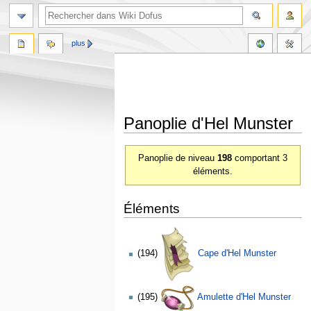
plus
Panoplie d'Hel Munster
Aller
Aller
Panoplie de niveau
198
comportant 3
à
à
éléments.
la
la
navigation
recherche
Éléments
(194)
Cape d'Hel Munster
(195)
Amulette d'Hel Munster