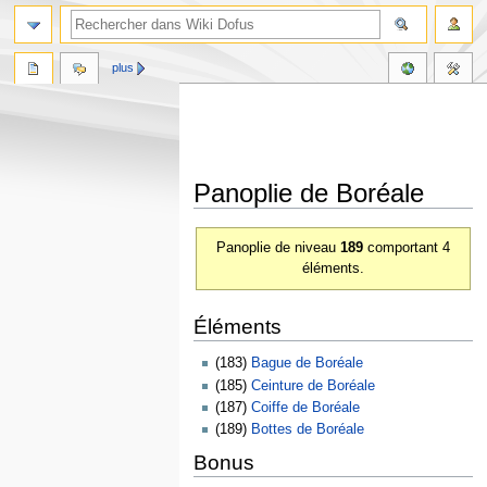
plus
Panoplie de Boréale
Aller
Aller
Panoplie de niveau
189
comportant 4
à
à
éléments.
la
la
navigation
recherche
Éléments
(183)
Bague de Boréale
(185)
Ceinture de Boréale
(187)
Coiffe de Boréale
(189)
Bottes de Boréale
Bonus