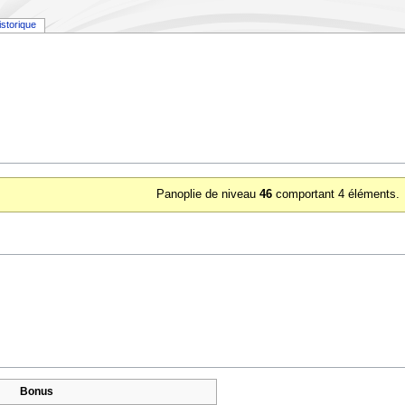
istorique
Panoplie de niveau
46
comportant 4 éléments.
Bonus