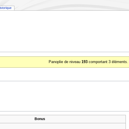
istorique
Panoplie de niveau
193
comportant 3 éléments.
Bonus