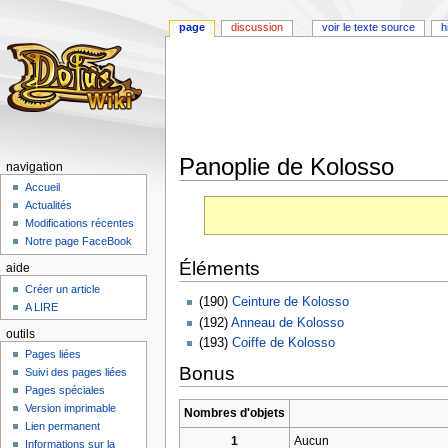
page
discussion
voir le texte source
h
Panoplie de Kolosso
navigation
Accueil
Aller
Aller
Actualités
à
à
Modifications récentes
la
la
Notre page FaceBook
navigation
recherche
Éléments
aide
Créer un article
(190)
Ceinture de Kolosso
A LIRE
(192)
Anneau de Kolosso
outils
(193)
Coiffe de Kolosso
Pages liées
Bonus
Suivi des pages liées
Pages spéciales
Version imprimable
Nombres d'objets
Lien permanent
1
Aucun
Informations sur la