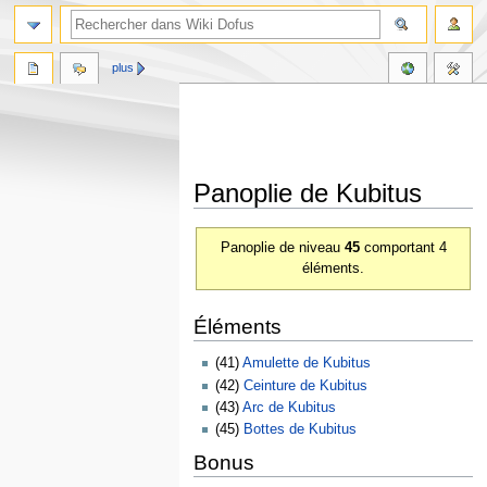
plus
Panoplie de Kubitus
Aller
Aller
Panoplie de niveau
45
comportant 4
à
à
éléments.
la
la
navigation
recherche
Éléments
(41)
Amulette de Kubitus
(42)
Ceinture de Kubitus
(43)
Arc de Kubitus
(45)
Bottes de Kubitus
Bonus