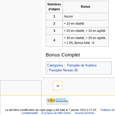
Nombres
Bonus
d'objets
1
Aucun
2
+ 10 en vitalité
3
+ 20 en vitalité, + 10 en agilité
+ 30 en vitalité, + 20 en agilité,
4
+ 1 PA, Bonus fuite : 8
Bonus Complet
Catégories
:
Panoplie de Kubitus
Panoplie Niveau 45
La dernière modification de cette page a été faite le 7 janvier 2011 à 17:19.
Politique de
confidentialité
À propos de Wiki Dofus
Avertissements