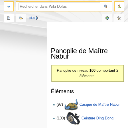
plus
Panoplie de Maître
Nabur
Aller
Aller
Panoplie de niveau
100
comportant 2
à
à
éléments.
la
la
navigation
recherche
Éléments
(97)
Casque de Maître Nabur
(100)
Ceinture Ding Dong