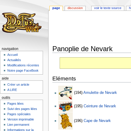
page
discussion
voir le texte source
h
Panoplie de Nevark
navigation
Accueil
Aller
Aller
Actualités
à
à
Modifications récentes
la
la
Notre page FaceBook
navigation
recherche
Eléments
aide
Créer un article
A LIRE
(194)
Amulette de Nevark
outils
Pages liées
(195)
Ceinture de Nevark
Suivi des pages liées
Pages spéciales
Version imprimable
(196)
Cape de Nevark
Lien permanent
Informations sur la