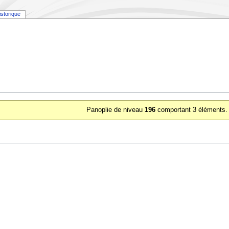
istorique
Panoplie de niveau
196
comportant 3 éléments.