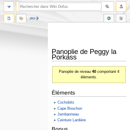
plus
Panoplie de Peggy la
Porkass
Aller
Aller
Panoplie de niveau
40
comportant 4
à
à
éléments.
la
la
navigation
recherche
Éléments
Cochobits
Cape Bouchon
Jambanneau
Ceinture Lardière
Bonus