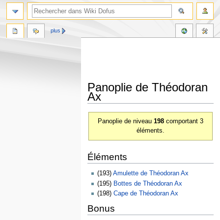
plus
Panoplie de Théodoran
Ax
Aller
Aller
Panoplie de niveau
198
comportant 3
à
à
éléments.
la
la
navigation
recherche
Éléments
(193)
Amulette de Théodoran Ax
(195)
Bottes de Théodoran Ax
(198)
Cape de Théodoran Ax
Bonus