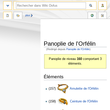
plus
Panoplie de l'Orfélin
(Redirigé depuis
Panoplie de l’Orfélin
)
Aller
Aller
Panoplie de niveau
160
comportant 3
à
à
éléments.
la
la
navigation
recherche
Éléments
(157)
Amulette de l'Orfélin
(158)
Ceinture de l'Orfélin