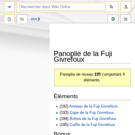
plus
Panoplie de la Fuji
Givrefoux
Aller
Aller
Panoplie de niveau
195
comportant 4
à
à
éléments.
la
la
navigation
recherche
Éléments
(192)
Anneau de la Fuji Givrefoux
(193)
Cape de la Fuji Givrefoux
(194)
Bottes de la Fuji Givrefoux
(195)
Coiffe de la Fuji Givrefoux
Bonus