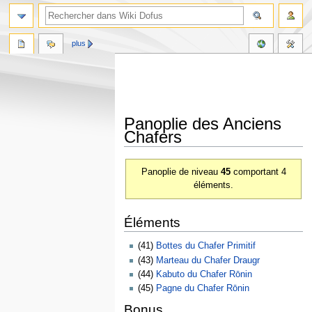
plus
Panoplie des Anciens
Chafers
Aller
Aller
Panoplie de niveau
45
comportant 4
à
à
éléments.
la
la
navigation
recherche
Éléments
(41)
Bottes du Chafer Primitif
(43)
Marteau du Chafer Draugr
(44)
Kabuto du Chafer Rōnin
(45)
Pagne du Chafer Rōnin
Bonus