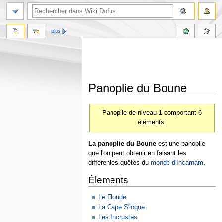
plus
Panoplie du Boune
Aller
Aller
Panoplie de niveau
1
comportant 6
à
à
éléments.
la
la
navigation
recherche
La panoplie du Boune
est une panoplie
que l'on peut obtenir en faisant les
différentes quêtes du
monde d'Incarnam
.
Élements
Le Floude
La Cape S'loque
Les Incrustes