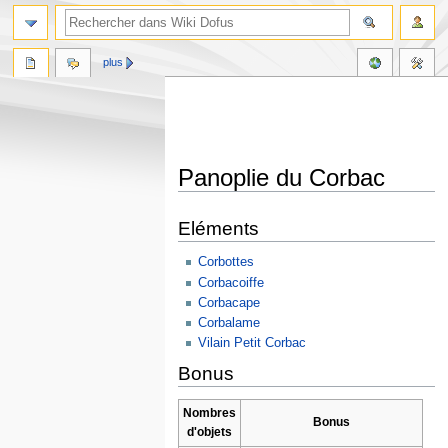
plus
Panoplie du Corbac
Aller
Aller
Eléments
à
à
la
la
Corbottes
navigation
recherche
Corbacoiffe
Corbacape
Corbalame
Vilain Petit Corbac
Bonus
Nombres
Bonus
d'objets