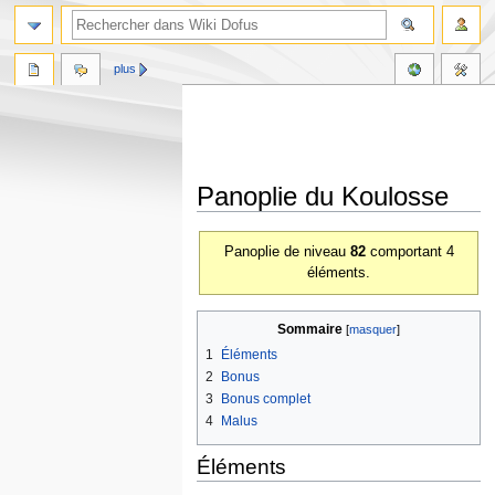
plus
Panoplie du Koulosse
Aller
Aller
Panoplie de niveau
82
comportant 4
à
à
éléments.
la
la
navigation
recherche
Sommaire
1
Éléments
2
Bonus
3
Bonus complet
4
Malus
Éléments