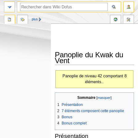
plus
Panoplie du Kwak du
Vent
Aller
Aller
Panoplie de niveau 42 comportant 8
à
à
éléments..
la
la
navigation
recherche
Sommaire
1
Présentation
2
7 éléments composent cette panoplie
3
Bonus
4
Bonus complet
Présentation