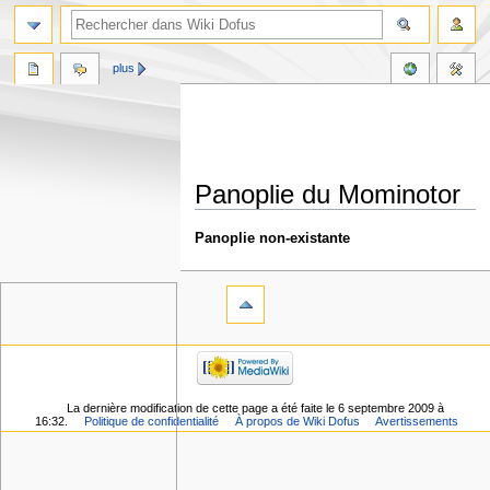
plus
Panoplie du Mominotor
Aller
Aller
Panoplie non-existante
à
à
la
la
navigation
recherche
La dernière modification de cette page a été faite le 6 septembre 2009 à
16:32.
Politique de confidentialité
À propos de Wiki Dofus
Avertissements