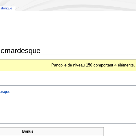
istorique
hemardesque
Panoplie de niveau
150
comportant 4 éléments.
desque
Bonus