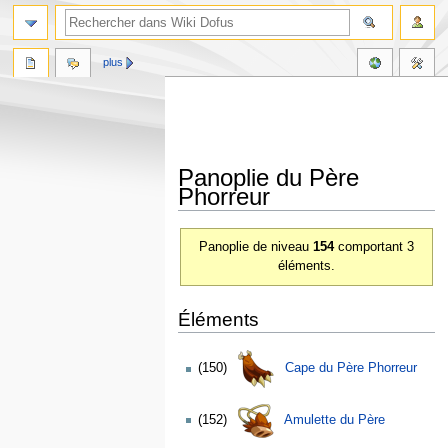
plus
Panoplie du Père
Phorreur
Aller
Aller
Panoplie de niveau
154
comportant 3
à
à
éléments.
la
la
navigation
recherche
Éléments
(150)
Cape du Père Phorreur
(152)
Amulette du Père