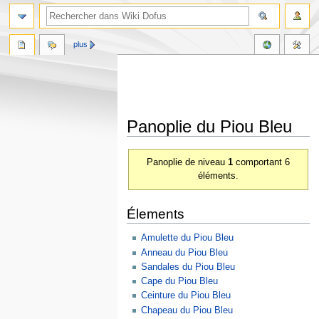
plus
Panoplie du Piou Bleu
Aller
Aller
Panoplie de niveau
1
comportant 6
à
à
éléments.
la
la
navigation
recherche
Élements
Amulette du Piou Bleu
Anneau du Piou Bleu
Sandales du Piou Bleu
Cape du Piou Bleu
Ceinture du Piou Bleu
Chapeau du Piou Bleu