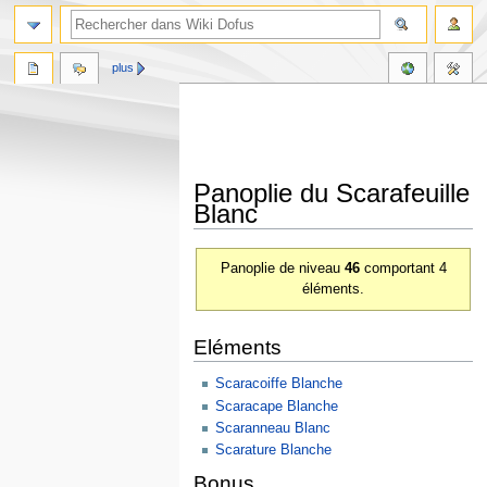
plus
Panoplie du Scarafeuille
Blanc
Aller
Aller
Panoplie de niveau
46
comportant 4
à
à
éléments.
la
la
navigation
recherche
Eléments
Scaracoiffe Blanche
Scaracape Blanche
Scaranneau Blanc
Scarature Blanche
Bonus