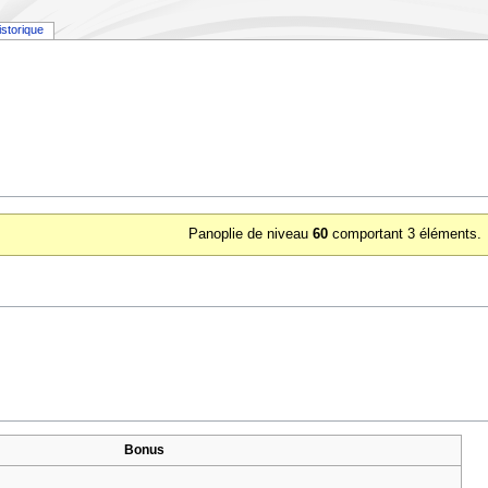
istorique
Panoplie de niveau
60
comportant 3 éléments.
Bonus