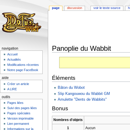
page
discussion
voir le texte source
h
Panoplie du Wabbit
navigation
Accueil
Aller
Aller
Actualités
à
à
Modifications récentes
la
la
Notre page FaceBook
navigation
recherche
Éléments
aide
Créer un article
Bâton du Wobot
A LIRE
Slip Kangouwou du Wabbit GM
outils
Amulette "Dents de Wabbits"
Pages liées
Bonus
Suivi des pages liées
Pages spéciales
Version imprimable
Nombres d'objets
Lien permanent
1
Aucun
Informations sur la