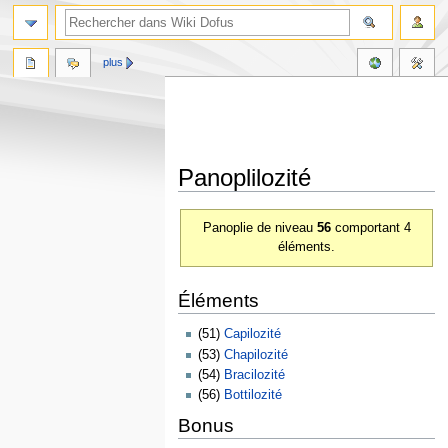
plus
Panoplilozité
Aller
Aller
Panoplie de niveau
56
comportant 4
à
à
éléments.
la
la
navigation
recherche
Éléments
(51)
Capilozité
(53)
Chapilozité
(54)
Bracilozité
(56)
Bottilozité
Bonus