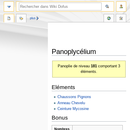
plus
Panoplycélium
Aller
Aller
Panoplie de niveau
181
comportant 3
à
à
éléments.
la
la
navigation
recherche
Eléments
Chaussons Pignons
Anneau Chevelu
Ceinture Mycosine
Bonus
Nombres