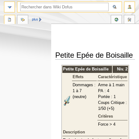
plus
Petite Epée de Boisaille
Aller
Aller
Petite Epée de Boisaille
Niv. 2
à
à
Effets
Caractéristique
la
la
navigation
recherche
Dommages :
Arme à 1 main
1 à 7
PA : 4
(neutre)
Portée : 1
Coups Critique :
1/50 (+5)
Critères
Force > 4
Description