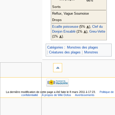
66%
Sorts
Reflux, Vague Sournoise
Drops
Ecaille poisseuse
(5%
),
Clef du
Donjon Ensablé
(1%
),
Greu-Vette
(1%
).
Catégories
:
Monstres des plages
Créatures des plages
Monstres
La dernière modification de cette page a été faite le 8 mars 2011 à 17:23.
Politique de
confidentialité
À propos de Wiki Dofus
Avertissements