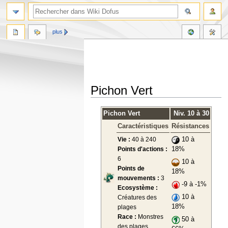
plus
Pichon Vert
Aller
Aller
Pichon Vert
Niv. 10 à 30
à
à
Caractéristiques
Résistances
la
la
navigation
recherche
Vie :
40 à 240
10 à
Points d'actions :
18%
6
10 à
Points de
18%
mouvements :
3
-9 à -1%
Ecosystème :
10 à
Créatures des
18%
plages
Race :
Monstres
50 à
des plages