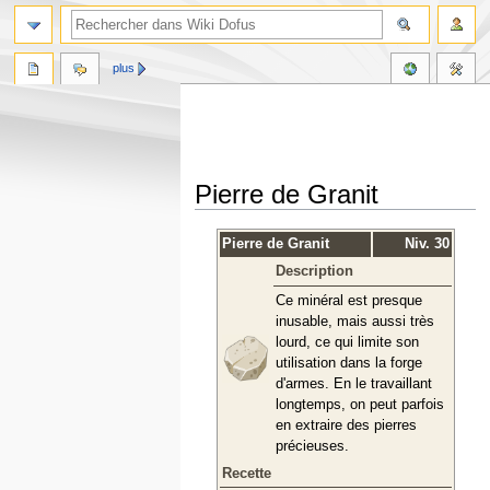
plus
Pierre de Granit
Aller
Aller
Pierre de Granit
Niv. 30
à
à
Description
la
la
navigation
recherche
Ce minéral est presque
inusable, mais aussi très
lourd, ce qui limite son
utilisation dans la forge
d'armes. En le travaillant
longtemps, on peut parfois
en extraire des pierres
précieuses.
Recette