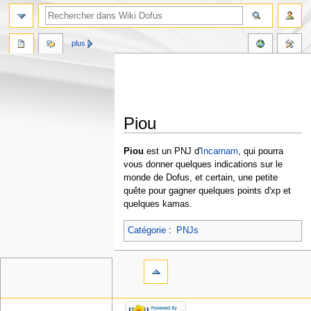
plus
Piou
Aller
Aller
Piou
est un PNJ d'
Incarnam
, qui pourra
à
à
vous donner quelques indications sur le
la
la
monde de Dofus, et certain, une petite
navigation
recherche
quête pour gagner quelques points d'xp et
quelques kamas.
Catégorie
:
PNJs