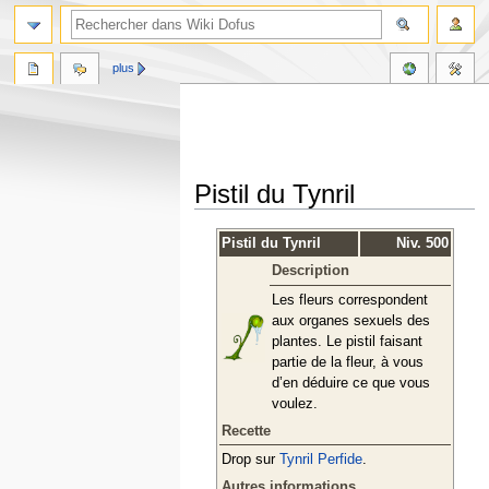
plus
Pistil du Tynril
Aller
Aller
Pistil du Tynril
Niv. 500
à
à
Description
la
la
navigation
recherche
Les fleurs correspondent
aux organes sexuels des
plantes. Le pistil faisant
partie de la fleur, à vous
d’en déduire ce que vous
voulez.
Recette
Drop sur
Tynril Perfide
.
Autres informations